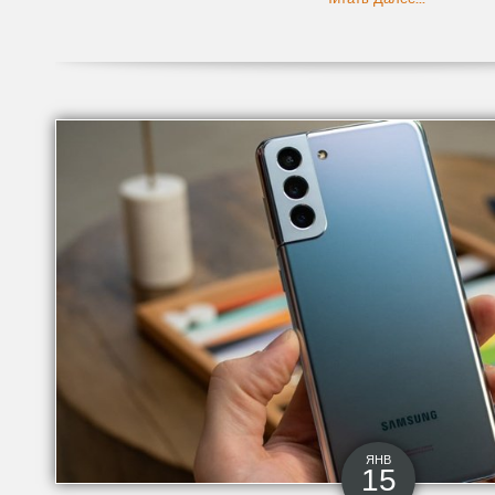
ЯНВ
15