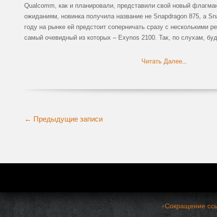
Qualcomm, как и планировали, представили свой новый флагман
ожиданиям, новинка получила название не Snapdragon 875, а S
году на рынке ей предстоит соперничать сразу с несколькими р
самый очевидный из которых – Exynos 2100. Так, по слухам, бу
Читать Далее...
Больше
←
Предыдущие записи
записей
Сокращение ссы
⚡