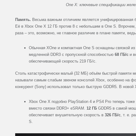
One X: ключевые спецификации желе
Память.
Весьма важным отличием является унифицированная 
Её в Xbox One X 12 ГБ против 8 с небольшим в One S. Впрочем,
раза – это, возможно, не главное различие в плане памяти, вед
Обычная XOne и компактная One S оснащены связкой и
медленной DDR3 с пропускной способностью
68 ГБ/с
и в
обеспечивающей скорость 219 ГБ/с.
Столь катастрофически малый (32 МБ) объём быстрой памяти мн
называли самым слабым звеном консолей Xbox, особенно на фон
конкурент (Sony) использовал только быструю GDDR5. В новой 
Xbox One X подобно PlayStation 4 и PS4 Pro теперь тож
вместо связки DDR3+ eSRAM.
12 ГБ
GDDR5 в самой мощ
обеспечивает внушительную скорость в
326 ГБ/с
, т. е. 
S.