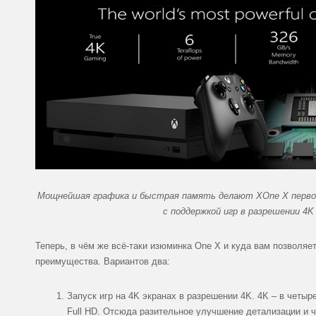
Мощнейшая графика и быстрая память делают XOne X перво
с поддержкой игр в разрешении 4K
Теперь, в чём же всё-таки изюминка One X и куда вам позволяе
преимущества. Вариантов два:
Запуск игр на 4K экранах в разрешении 4K. 4K – в четыр
Full HD. Отсюда разительное улучшение детализации и чё