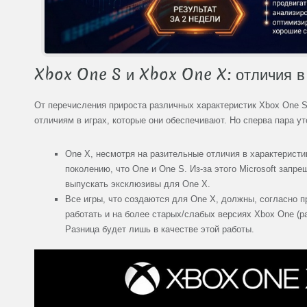
Xbox One S и Xbox One X: отличия в
От перечисления прироста различных характеристик Xbox One S
отличиям в играх, которые они обеспечивают. Но сперва пара ут
One X, несмотря на разительные отличия в характеристик
поколению, что One и One S. Из-за этого Microsoft запр
выпускать эксклюзивы для One X.
Все игры, что создаются для One X, должны, согласно п
работать и на более старых/слабых версиях Xbox One (ра
Разница будет лишь в качестве этой работы.