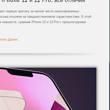
 iPhone 12 и 12 Pro: все отличия
чают первую критику за малое число анонсированных
есьма похожие на предшественников характеристики. В этой
к новшеств, сравнив iPhone 13 и 13 Pro с прошлогодними
тать Далее...