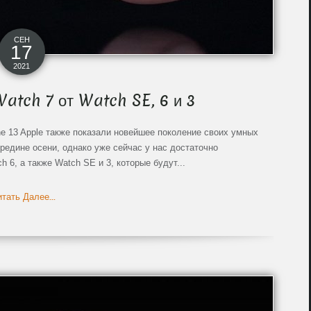
СЕН
17
2021
Watch 7 от Watch SE, 6 и 3
e 13 Apple также показали новейшее поколение своих умных
ередине осени, однако уже сейчас у нас достаточно
 6, а также Watch SE и 3, которые будут...
тать Далее...