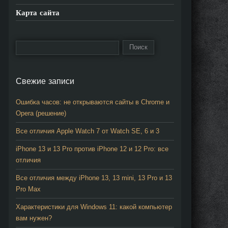
Карта сайта
Свежие записи
Ошибка часов: не открываются сайты в Chrome и
овый
Opera (решение)
аздел
Все отличия Apple Watch 7 от Watch SE, 6 и 3
астроек
ликабельные
iPhone 13 и 13 Pro против iPhone 12 и 12 Pro: все
ндикаторы
отличия
вука на
Все отличия между iPhone 13, 13 mini, 13 Pro и 13
кладках
Pro Max
овая
траница
Характеристики для Windows 11: какой компьютер
агрузок
вам нужен?
одтверждение