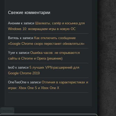
езавершённых
Свежие комментарии
агрузках при
ыходе из
Аноним
к записи
Шахматы, сапёр и косынка для
раузера
Windows 10: возвращаем игры в новую ОС
тдельное
оле для
Витязь
к записи
Как отключить сообщение
оиска
«Google Chrome скоро перестанет обновляться»
астройка
Yyer
к записи
Ошибка часов: не открываются
вета
сайты в Chrome и Opera (решение)
амки
кон в
leo0
к записи
5 лучших VPN-расширений для
indows
Google Chrome 2019
0
OneTwoOne
к записи
Отличия в характеристиках и
ругие
играх: Xbox One S и Xbox One X
зменения
ледующая
pera
Реклама