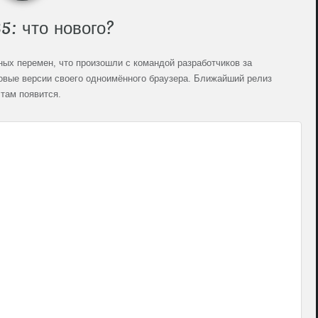
5: что нового?
ных перемен, что произошли с командой разработчиков за
овые версии своего одноимённого браузера. Ближайший релиз
 там появится.
Н
р
н
К
и
з
в
Н
с
з
П