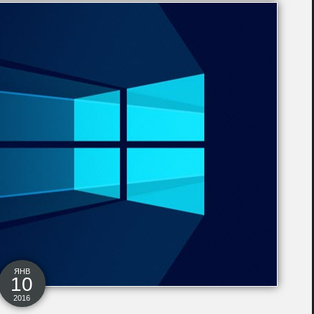
ЯНВ
10
2016