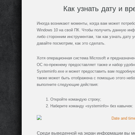
Как узнать дату и в
Иногда возникают моменты, когда вам может потреб
Windows 10 на свой ПК. Чтобы получить данную инфо
либо сторонним инструментам, так как узнать дату 
давайте посмотрим, как это сделать.
Хотя операционная система Microsoft и предназнач
ОС по-прежнему предоставляет также и набор удобн
Systeminfo.exe и может предоставить вам подробну
также может быть отображена с помощью этого небо
выполните следующие действия:
Откройте командую строку;
Наберите команду «systeminfo» без кавычек:
Среди выведенной на экран информации вы мо