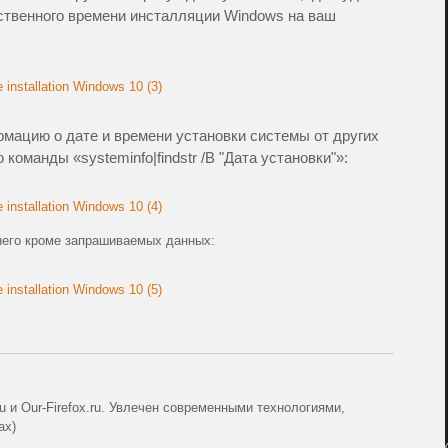
дственного времени инсталляции Windows на ваш
мацию о дате и времени установки системы от других
команды «systeminfo|findstr /B "Дата установки"»:
шнего кроме запрашиваемых данных:
ru и Our-Firefox.ru. Увлечен современными технологиями,
ах)