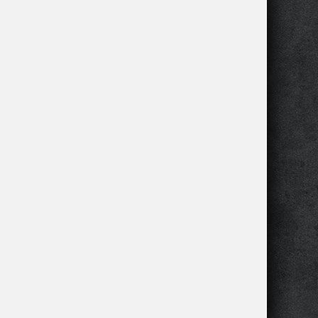
irefox 2017:
деланные и
редстоящие
зменения
irefox 51
 54 (эти
ерсии
ыходили
 первой