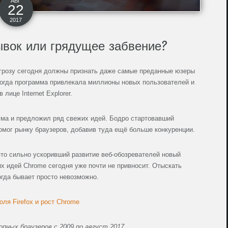
АВГ
22
2017
ывок или грядущее забвение?
 угрозу сегодня должны признать даже самые преданные юзеры
 когда программа привлекала миллионы новых пользователей и
ице Internet Explorer.
ума и предложил ряд свежих идей. Бодро стартовавший
помог рынку браузеров, добавив туда ещё больше конкуренции.
а-то сильно ускоривший развитие веб-обозревателей новый
х идей Chrome сегодня уже почти не привносит. Отыскать
гда бывает просто невозможно.
пных браузеров с 2009 по август 2017