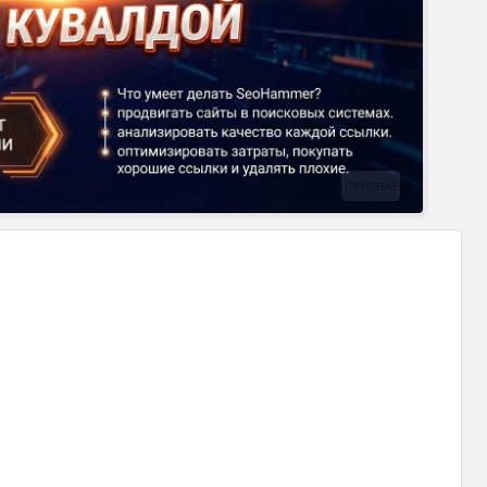
Реклама
F
с
п
и
F
–
в
в
в