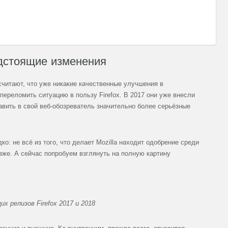
Б
Д
Г
З
едстоящие изменения
считают, что уже никакие качественные улучшения в
переломить ситуацию в пользу Firefox. В 2017 они уже внесли
бавить в свой веб-обозреватель значительно более серьёзные
дко: не всё из того, что делает Mozilla находит одобрение среди
зже. А сейчас попробуем взглянуть на полную картину
х релизов Firefox 2017 и 2018