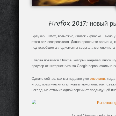
Firefox 2017: новый р
Браузер Firefox, возможно, близок к фиаско. Такую
этого веб-обозревателя. Давно прошли те времена,
под всеобщие аплодисменты свергала монополиста в л
Сперва появился Chrome, который наделал много ш
браузер от интернет-гиганта Google первоначально 
Однако сейчас, как мы недавно уже
отмечали
, когд
игрок, практически стал новым монополистом. Свежи
наглядные отличия одной версии от предыдущей ино
Восход Chrome среди дескто