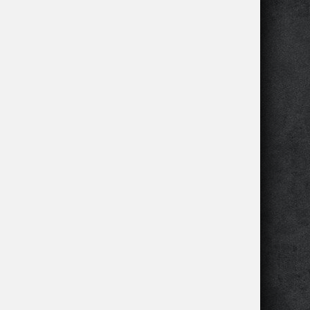
итва
авида с
олиафом
аключение