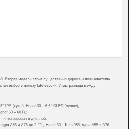
L
H
2
H
3
L
H
2
L
 30. Вторая модель стоит существенно дороже и пользователю
елая выбор в пользу Lite-версии. Итак, разница между
53’’ IPS (хуже), Honor 30 – 6.5’’ OLED (лучше);
onor 30 – 60 Гц;
0 – интегрирован в дисплей;
 ядра A55 и A76 до 2 ГГц, Honor 30 – Kirin 985, ядра A55 и A76