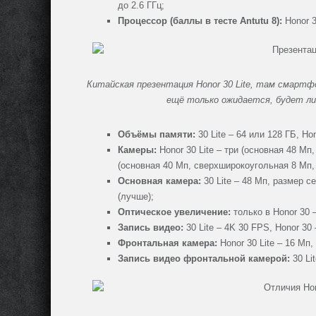
до 2.6 ГГц;
Процессор (баллы в тесте Antutu 8):
Honor 3
Китайская презентация Honor 30 Lite, там смартф
ещё только ожидается, будет ли
Объёмы памяти:
30 Lite – 64 или 128 ГБ, Ho
Камеры:
Honor 30 Lite – три (основная 48 Мп
(основная 40 Мп, сверхширокоугольная 8 Мп,
Основная камера:
30 Lite – 48 Мп, размер сен
(лучше);
Оптическое увеличение:
только в Honor 30 
Запись видео:
30 Lite – 4K 30 FPS, Honor 30
Фронтальная камера:
Honor 30 Lite – 16 Мп,
Запись видео фронтальной камерой:
30 Li