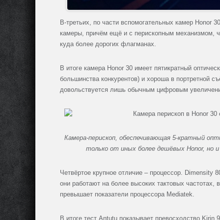
В-третьих, по части вспомогательных камер Honor 3
камеры, причём ещё и с перископным механизмом, чт
куда более дорогих флагманах.
В итоге камера Honor 30 имеет пятикратный оптическ
большинства конкурентов) и хороша в портретной съё
довольствуется лишь обычным цифровым увеличение
Камера-перископ, обеспечивающая 5-кратный опти
только от иных более дешёвых Honor, но 
Четвёртое крупное отличие – процессор. Dimensity 80
они работают на более высоких тактовых частотах, 
превышает показатели процессора Mediatek.
В итоге тест Antutu показывает превосходство Kirin