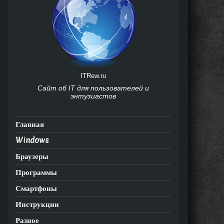
ITRew.ru
Сайт об IT для пользователей и
энтузиастов
Главная
Windows
onor
Браузеры
0
ite и
Программы
onor
Смартфоны
0
onor
Инструкции
0
Разное