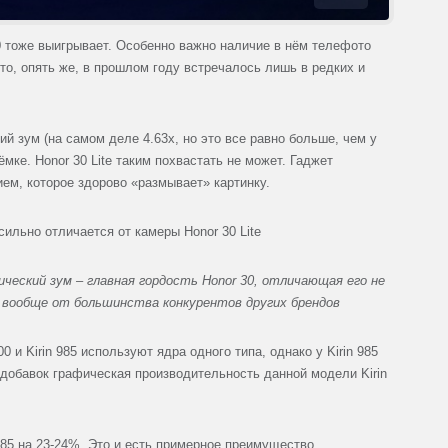
0 тоже выигрывает. Особенно важно наличие в нём телефото
о, опять же, в прошлом году встречалось лишь в редких и
ий зум (на самом деле 4.63x, но это все равно больше, чем у
мке. Honor 30 Lite таким похвастать не может. Гаджет
м, которое здорово «размывает» картинку.
ческий зум – главная гордость Honor 30, отличающая его не
и вообще от большинства конкурентов других брендов
0 и Kirin 985 используют ядра одного типа, однако у Kirin 985
вдобавок графическая производительность данной модели Kirin
 985 на 23-24%. Это и есть примерное преимущество