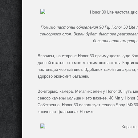
Помимо частоты обновления 90 Гц, Honor 30 Lite
сенсорного слоя. Экран будет быстрее реагироват
большинства смартфон
Впрочем, на стороне Honor 30 преимуществ куда бо
данной статье, кто может таким похвастать. Картин
настоящий чёрный цвет. Вдобавок такой тип экрана,
здорово экономит батарею.
Во-вторых, камера. Мегапикселей у Honor 30 чуть мен
сенсор камеры больше и это важнее. 40 Мп у Honor 3
Собственно, Honor 30 использует сенсор Sony IMX6
ключевых флагманах Huawei.