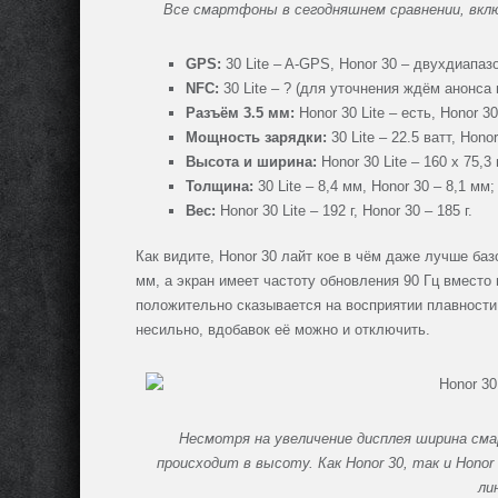
Все смартфоны в сегодняшнем сравнении, включ
GPS:
30 Lite – A-GPS, Honor 30 – двухдиапа
NFC:
30 Lite – ? (для уточнения ждём анонса 
Разъём 3.5 мм:
Honor 30 Lite – есть, Honor 30
Мощность зарядки:
30 Lite – 22.5 ватт, Honor
Высота и ширина:
Honor 30 Lite – 160 x 75,3
Толщина:
30 Lite – 8,4 мм, Honor 30 – 8,1 мм;
Вес:
Honor 30 Lite – 192 г, Honor 30 – 185 г.
Как видите, Honor 30 лайт кое в чём даже лучше баз
мм, а экран имеет частоту обновления 90 Гц вместо
положительно сказывается на восприятии плавности
несильно, вдобавок её можно и отключить.
Несмотря на увеличение дисплея ширина см
происходит в высоту. Как Honor 30, так и Hono
ли