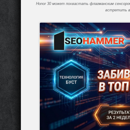
Honor 30 может похвастать флагманским сенсором 
встретить в